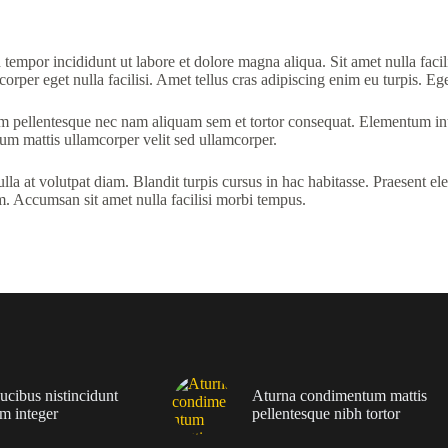
tempor incididunt ut labore et dolore magna aliqua. Sit amet nulla facil
orper eget nulla facilisi. Amet tellus cras adipiscing enim eu turpis. Ege
Quam pellentesque nec nam aliquam sem et tortor consequat. Elementum i
ulum mattis ullamcorper velit sed ullamcorper.
a at volutpat diam. Blandit turpis cursus in hac habitasse. Praesent ele
m. Accumsan sit amet nulla facilisi morbi tempus.
ucibus nistincidunt
Aturna condimentum mattis
m integer
pellentesque nibh tortor