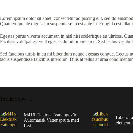
Lorem ipsum dolor sit amet, consectetur adipiscing elit, sed do eiusmod 
Quam vulputate dignissim suspendisse in est ante in. Fringilla est ullamc
Egestas purus viverra accumsan in nisl nisi scelerisque eu ultrices. 
Facilisis volutpat est velit egestas dui id ornare arcu. Sed lectus vestib
Sed faucibus turpis in eu mi bibendum neque egestas congue. Lectus null
lacus suspendisse faucibus interdum. Duis at tellus at urna condimentu
Trending now
M416 Elektrisk Vattengevär
Libero fa
Automatisk Vattenspruta med
elementu
Led